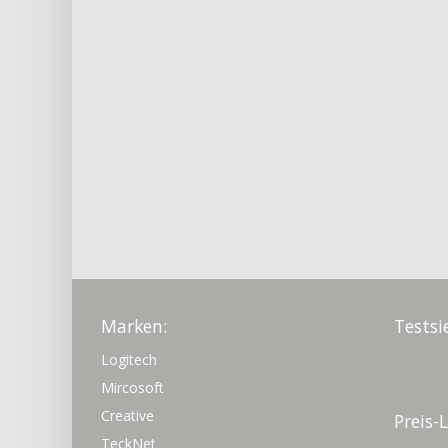
Marken:
Testsi
Logitech
Mircosoft
Creative
Preis-
TeckNet