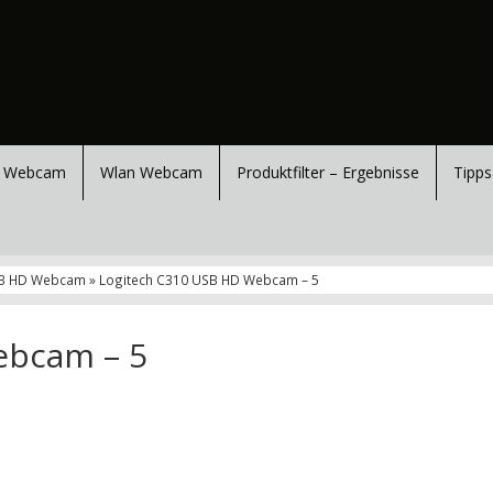
 Webcam
Wlan Webcam
Produktfilter – Ergebnisse
Tipps
SB HD Webcam » Logitech C310 USB HD Webcam – 5
ebcam – 5