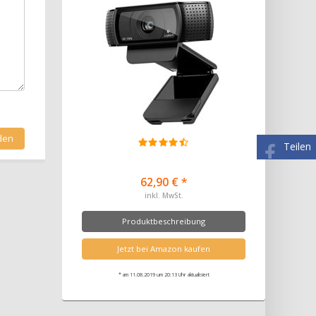
Teilen
62,90 € *
inkl. MwSt.
Produktbeschreibung
Jetzt bei Amazon kaufen
* am 11.08.2019 um 20:13 Uhr aktualisiert