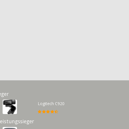
eger
Logitech C920
Leistungssieger