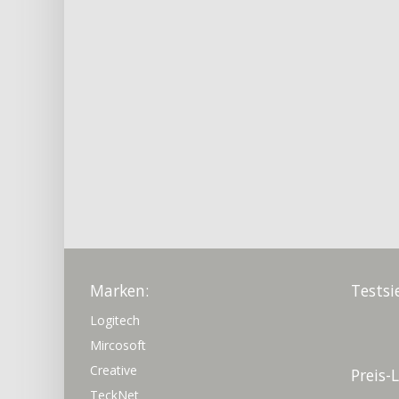
Marken:
Testsi
Logitech
Mircosoft
Creative
Preis-
TeckNet