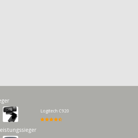
eger
Logitech C920
Leistungssieger