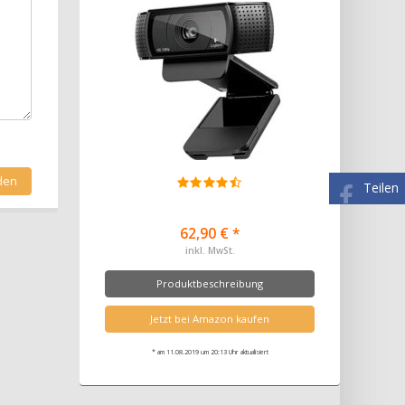
Teilen
62,90 € *
inkl. MwSt.
Produktbeschreibung
Jetzt bei Amazon kaufen
* am 11.08.2019 um 20:13 Uhr aktualisiert