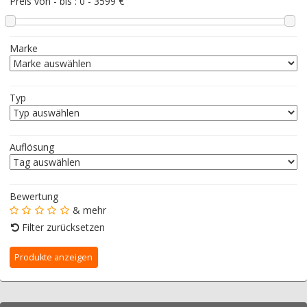
Preis von - bis :
0
-
3599
€
Marke
Typ
Auflösung
Bewertung
& mehr
Filter zurücksetzen