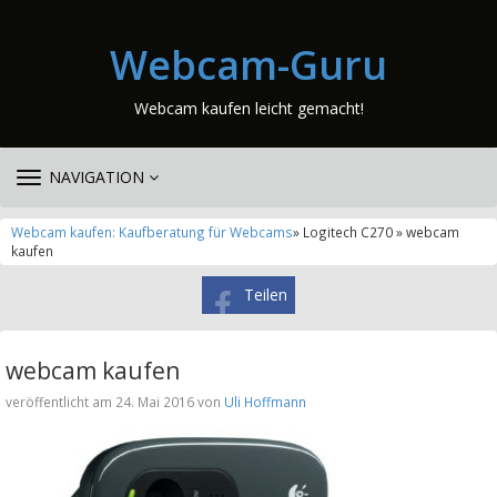
Webcam-Guru
Webcam kaufen leicht gemacht!
TOGGLE
NAVIGATION
NAVIGATION
Webcam kaufen: Kaufberatung für Webcams
» Logitech C270 » webcam
kaufen
Teilen
webcam kaufen
veröffentlicht am 24. Mai 2016 von
Uli Hoffmann