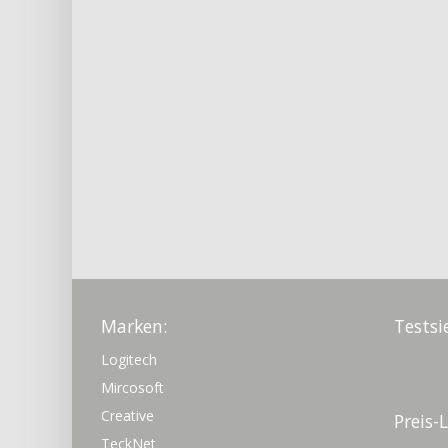
Marken:
Testsi
Logitech
Mircosoft
Creative
Preis-
TeckNet