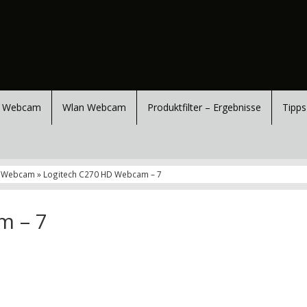
 Webcam
Wlan Webcam
Produktfilter – Ergebnisse
Tipps
D Webcam » Logitech C270 HD Webcam – 7
m – 7