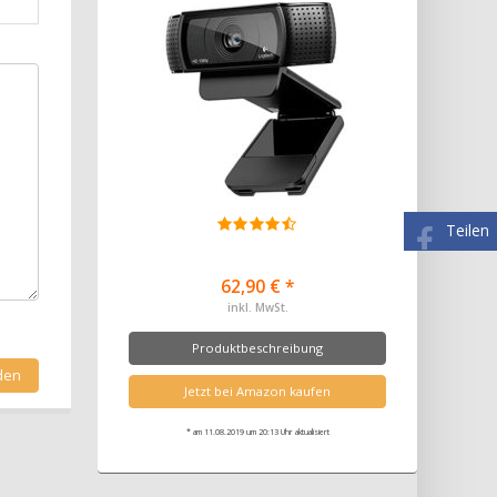
Teilen
62,90 € *
inkl. MwSt.
Produktbeschreibung
Jetzt bei Amazon kaufen
* am 11.08.2019 um 20:13 Uhr aktualisiert