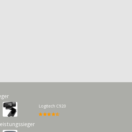
eger
Logitech C920
Leistungssieger