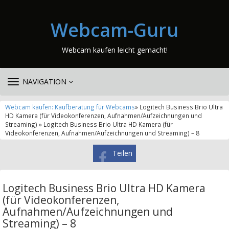
Webcam-Guru
Webcam kaufen leicht gemacht!
TOGGLE
NAVIGATION
NAVIGATION
Webcam kaufen: Kaufberatung für Webcams
» Logitech Business Brio Ultra
HD Kamera (für Videokonferenzen, Aufnahmen/Aufzeichnungen und
Streaming) » Logitech Business Brio Ultra HD Kamera (für
Videokonferenzen, Aufnahmen/Aufzeichnungen und Streaming) – 8
Teilen
Logitech Business Brio Ultra HD Kamera
(für Videokonferenzen,
Aufnahmen/Aufzeichnungen und
Streaming) – 8