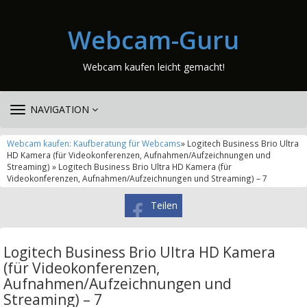
Webcam-Guru
Webcam kaufen leicht gemacht!
TOGGLE
NAVIGATION
NAVIGATION
Webcam kaufen: Kaufberatung für Webcams
» Logitech Business Brio Ultra
HD Kamera (für Videokonferenzen, Aufnahmen/Aufzeichnungen und
Streaming) » Logitech Business Brio Ultra HD Kamera (für
Videokonferenzen, Aufnahmen/Aufzeichnungen und Streaming) – 7
Teilen
Logitech Business Brio Ultra HD Kamera
(für Videokonferenzen,
Aufnahmen/Aufzeichnungen und
Streaming) – 7