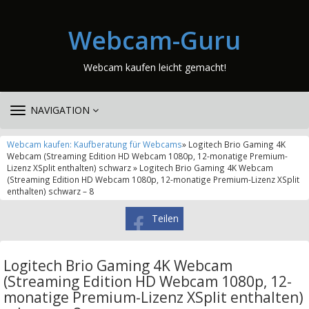
Webcam-Guru
Webcam kaufen leicht gemacht!
TOGGLE
NAVIGATION
NAVIGATION
Webcam kaufen: Kaufberatung für Webcams
» Logitech Brio Gaming 4K
Webcam (Streaming Edition HD Webcam 1080p, 12-monatige Premium-
Lizenz XSplit enthalten) schwarz » Logitech Brio Gaming 4K Webcam
(Streaming Edition HD Webcam 1080p, 12-monatige Premium-Lizenz XSplit
enthalten) schwarz – 8
Teilen
Logitech Brio Gaming 4K Webcam
(Streaming Edition HD Webcam 1080p, 12-
monatige Premium-Lizenz XSplit enthalten)