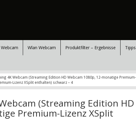
 Webcam
Wlan Webcam
Produktfilter – Ergebnisse
Tipps
ming 4K Webcam (Streaming Edition HD Webcam 1080p, 12-monatige Premium-Liz
ium-Lizenz XSplit enthalten) schwarz – 4
 Webcam (Streaming Edition HD
ge Premium-Lizenz XSplit