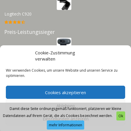
Logitech C920
Preis-Leistungssieger
Cookie-Zustimmung
Logitech C270
verwalten
Wir verwenden Cookies, um unsere Website und unseren Service zu
Infos
optimieren.
Impressum
Cookies akzeptieren
Datenschutz
Cookie-Richtlinie (EU)
Ablehnen
Damit diese Seite ordnungsgemäß funktioniert, platzieren wir kleine
Datendateien auf Ihrem Gerät, die als Cookies bezeichnet werden.
Ok
Einstellungen anzeigen
mehr Informationen
© 2026 - Webcam-Guru - Diese Seite läuft mit dem Affiliate Theme von
AffiliSeo