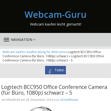
Webcam-Guru
Webcam kaufen leicht gemacht!
TOGGLE
NAVIGATION
NAVIGATION
Webcam kaufen: Kaufberatung für Webcams
» Logitech BCC950 Office
Conference Camera (für Büro, 1080p) schwarz » Logitech BCC950 Office
Conference Camera (für Büro, 1080p) schwarz – 5
Teilen
Logitech BCC950 Office Conference Camera
(für Büro, 1080p) schwarz – 5
veröffentlicht am 28. Dezember 2016 von
Uli Hoffmann