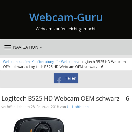
Webcam-Guru
Webcam kaufen leicht gemacht!
TOGGLE
NAVIGATION
NAVIGATION
Webcam kaufen: Kaufberatung für Webcams
» Logitech B525 HD Webcam
OEM schwarz » Logitech B525 HD Webcam OEM schwarz – 6
Teilen
Logitech B525 HD Webcam OEM schwarz – 6
veröffentlicht am 28. Februar 2018 von
Uli Hoffmann