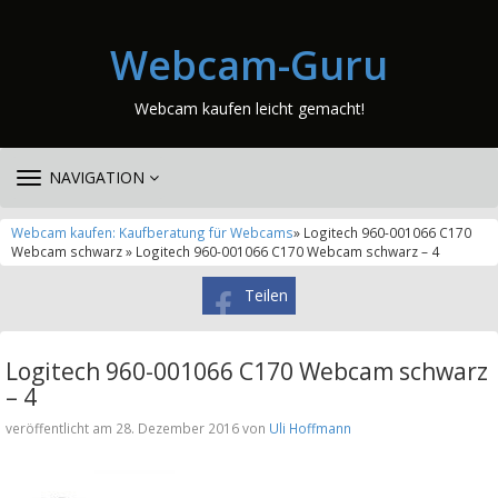
Webcam-Guru
Webcam kaufen leicht gemacht!
TOGGLE
NAVIGATION
NAVIGATION
Webcam kaufen: Kaufberatung für Webcams
» Logitech 960-001066 C170
Webcam schwarz » Logitech 960-001066 C170 Webcam schwarz – 4
Teilen
Logitech 960-001066 C170 Webcam schwarz
– 4
veröffentlicht am 28. Dezember 2016 von
Uli Hoffmann