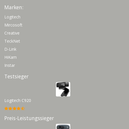
Marken:
Logitech
Mircosoft
Creative
TeckNet
D-Link
HiKam
Instar
Testsieger
Logitech C920
Preis-Leistungssieger