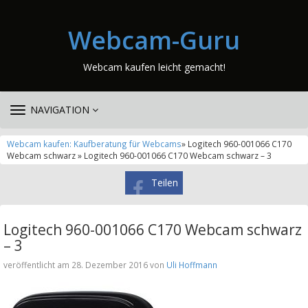
Webcam-Guru
Webcam kaufen leicht gemacht!
TOGGLE
NAVIGATION
NAVIGATION
Webcam kaufen: Kaufberatung für Webcams
» Logitech 960-001066 C170
Webcam schwarz » Logitech 960-001066 C170 Webcam schwarz – 3
Teilen
Logitech 960-001066 C170 Webcam schwarz
– 3
veröffentlicht am 28. Dezember 2016 von
Uli Hoffmann