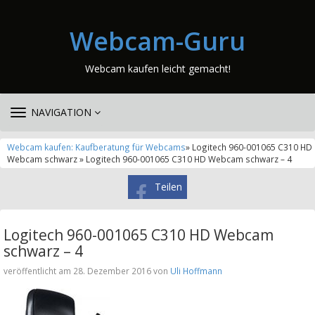
Webcam-Guru
Webcam kaufen leicht gemacht!
TOGGLE
NAVIGATION
NAVIGATION
Webcam kaufen: Kaufberatung für Webcams
» Logitech 960-001065 C310 HD
Webcam schwarz » Logitech 960-001065 C310 HD Webcam schwarz – 4
Teilen
Logitech 960-001065 C310 HD Webcam
schwarz – 4
veröffentlicht am 28. Dezember 2016 von
Uli Hoffmann