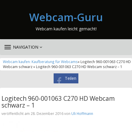
Webcam-Guru
Webcam kaufen leicht gemacht!
TOGGLE
NAVIGATION
NAVIGATION
Webcam kaufen: Kaufberatung für Webcams
» Logitech 960-001063 C270 HD
Webcam schwarz » Logitech 960-001063 C270 HD Webcam schwarz – 1
Teilen
Logitech 960-001063 C270 HD Webcam
schwarz – 1
veröffentlicht am 28. Dezember 2016 von
Uli Hoffmann