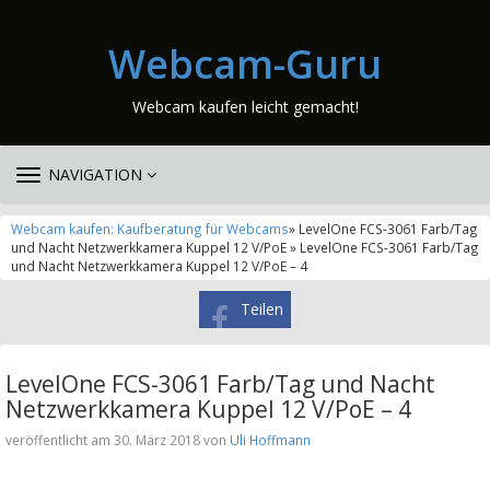
Webcam-Guru
Webcam kaufen leicht gemacht!
TOGGLE
NAVIGATION
NAVIGATION
Webcam kaufen: Kaufberatung für Webcams
» LevelOne FCS-3061 Farb/Tag
und Nacht Netzwerkkamera Kuppel 12 V/PoE » LevelOne FCS-3061 Farb/Tag
und Nacht Netzwerkkamera Kuppel 12 V/PoE – 4
Teilen
LevelOne FCS-3061 Farb/Tag und Nacht
Netzwerkkamera Kuppel 12 V/PoE – 4
veröffentlicht am 30. März 2018 von
Uli Hoffmann