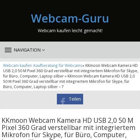
Webcam-Guru
Webcam kaufen leicht gemacht!
TOGGLE
NAVIGATION
NAVIGATION
Webcam kaufen: Kaufberatung für Webcams
» KKmoon Webcam Kamera HD
USB 2,0 50 M Pixel 360 Grad verstellbar mit integriertem Mikrofon für Skype,
für Büro, Computer, Laptop silber » KKmoon Webcam Kamera HD USB 2,0
50 M Pixel 360 Grad verstellbar mit integriertem Mikrofon für Skype, für
Büro, Computer, Laptop silber – 7
Teilen
KKmoon Webcam Kamera HD USB 2,0 50 M
Pixel 360 Grad verstellbar mit integriertem
Mikrofon für Skype, für Büro, Computer,