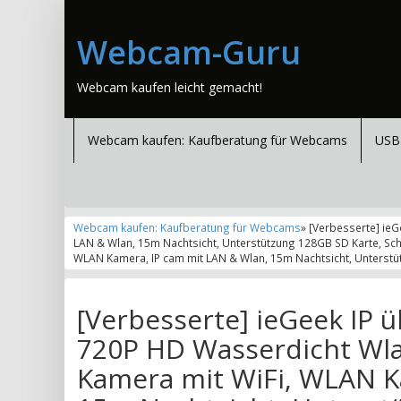
Webcam-Guru
Webcam kaufen leicht gemacht!
Webcam kaufen: Kaufberatung für Webcams
USB
Webcam kaufen: Kaufberatung für Webcams
» [Verbesserte] ie
LAN & Wlan, 15m Nachtsicht, Unterstützung 128GB SD Karte, Sc
WLAN Kamera, IP cam mit LAN & Wlan, 15m Nachtsicht, Unterstü
[Verbesserte] ieGeek IP
720P HD Wasserdicht Wla
Kamera mit WiFi, WLAN K