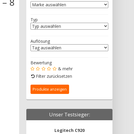
 – 8
Typ
Auflösung
Bewertung
& mehr
Filter zurücksetzen
Unser Testsieger:
Logitech C920