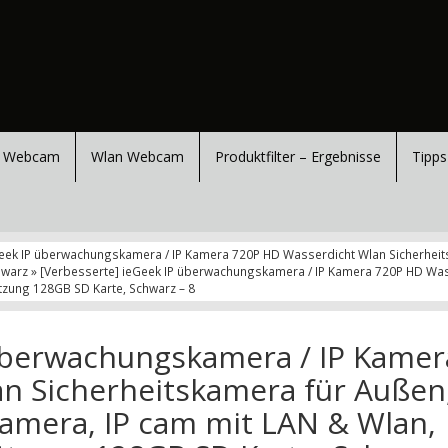
 Webcam
Wlan Webcam
Produktfilter – Ergebnisse
Tipps
Geek IP überwachungskamera / IP Kamera 720P HD Wasserdicht Wlan Sicherheit
hwarz » [Verbesserte] ieGeek IP überwachungskamera / IP Kamera 720P HD Wass
tzung 128GB SD Karte, Schwarz – 8
 überwachungskamera / IP Kamer
n Sicherheitskamera für Außen
amera, IP cam mit LAN & Wlan,