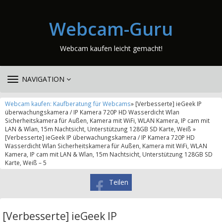
Webcam-Guru
Webcam kaufen leicht gemacht!
TOGGLE
NAVIGATION
NAVIGATION
Webcam kaufen: Kaufberatung für Webcams
» [Verbesserte] ieGeek IP
überwachungskamera / IP Kamera 720P HD Wasserdicht Wlan
Sicherheitskamera für Außen, Kamera mit WiFi, WLAN Kamera, IP cam mit
LAN & Wlan, 15m Nachtsicht, Unterstützung 128GB SD Karte, Weiß »
[Verbesserte] ieGeek IP überwachungskamera / IP Kamera 720P HD
Wasserdicht Wlan Sicherheitskamera für Außen, Kamera mit WiFi, WLAN
Kamera, IP cam mit LAN & Wlan, 15m Nachtsicht, Unterstützung 128GB SD
Karte, Weiß – 5
Teilen
[Verbesserte] ieGeek IP