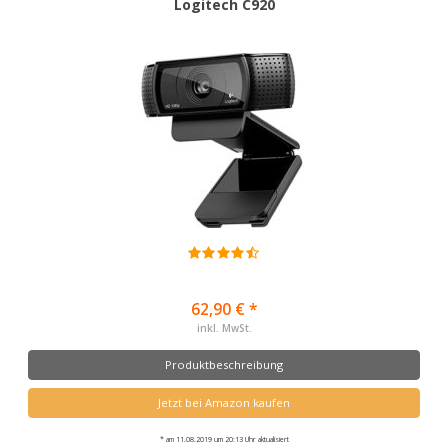
Logitech C920
62,90 € *
inkl. MwSt.
Produktbeschreibung
Jetzt bei Amazon kaufen
* am 11.08.2019 um 20:13 Uhr aktualisiert