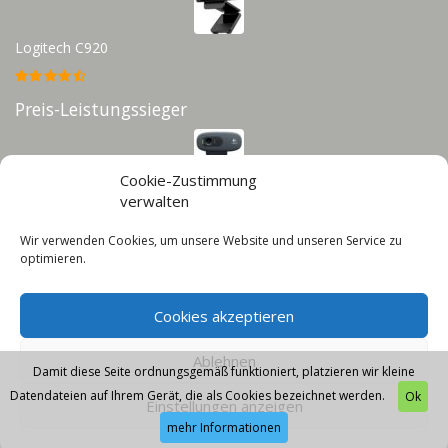
Logitech C920
Preis-Leistungssieger
Cookie-Zustimmung
Logitech C270
verwalten
Wir verwenden Cookies, um unsere Website und unseren Service zu
Infos
optimieren.
Impressum
Cookies akzeptieren
Datenschutz
Cookie-Richtlinie (EU)
Ablehnen
Damit diese Seite ordnungsgemäß funktioniert, platzieren wir kleine
Datendateien auf Ihrem Gerät, die als Cookies bezeichnet werden.
Ok
Einstellungen anzeigen
mehr Informationen
© 2026 - Webcam-Guru - Diese Seite läuft mit dem Affiliate Theme von
AffiliSeo