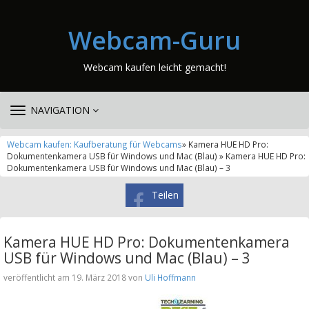
Webcam-Guru
Webcam kaufen leicht gemacht!
TOGGLE
NAVIGATION
NAVIGATION
Webcam kaufen: Kaufberatung für Webcams
» Kamera HUE HD Pro:
Dokumentenkamera USB für Windows und Mac (Blau) » Kamera HUE HD Pro:
Dokumentenkamera USB für Windows und Mac (Blau) – 3
Teilen
Kamera HUE HD Pro: Dokumentenkamera
USB für Windows und Mac (Blau) – 3
veröffentlicht am 19. März 2018 von
Uli Hoffmann