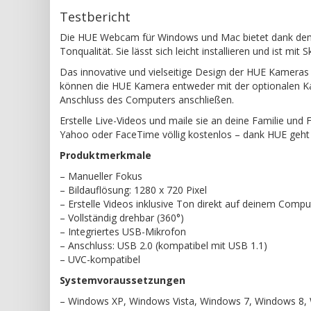
Testbericht
Die HUE Webcam für Windows und Mac bietet dank dem i
Tonqualität. Sie lässt sich leicht installieren und ist
Das innovative und vielseitige Design der HUE Kameras 
können die HUE Kamera entweder mit der optionalen Ka
Anschluss des Computers anschließen.
Erstelle Live-Videos und maile sie an deine Familie und
Yahoo oder FaceTime völlig kostenlos – dank HUE geht die
Produktmerkmale
– Manueller Fokus
– Bildauflösung: 1280 x 720 Pixel
– Erstelle Videos inklusive Ton direkt auf deinem Compu
– Vollständig drehbar (360°)
– Integriertes USB-Mikrofon
– Anschluss: USB 2.0 (kompatibel mit USB 1.1)
– UVC-kompatibel
Systemvoraussetzungen
– Windows XP, Windows Vista, Windows 7, Windows 8, 