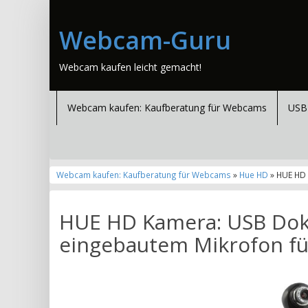
Webcam-Guru
Webcam kaufen leicht gemacht!
Webcam kaufen: Kaufberatung für Webcams
USB
Webcam kaufen: Kaufberatung für Webcams
»
Hue HD
» HUE HD
HUE HD Kamera: USB Do
eingebautem Mikrofon fü