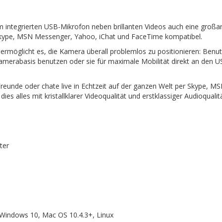
ntegrierten USB-Mikrofon neben brillanten Videos auch eine großar
 mit Skype, MSN Messenger, Yahoo, iChat und FaceTime kompatibel.
ermöglicht es, die Kamera überall problemlos zu positionieren: Benu
merabasis benutzen oder sie für maximale Mobilität direkt an den U
 Freunde oder chate live in Echtzeit auf der ganzen Welt per Skype, MS
s alles mit kristallklarer Videoqualität und erstklassiger Audioqualitä
ter
Windows 10, Mac OS 10.4.3+, Linux