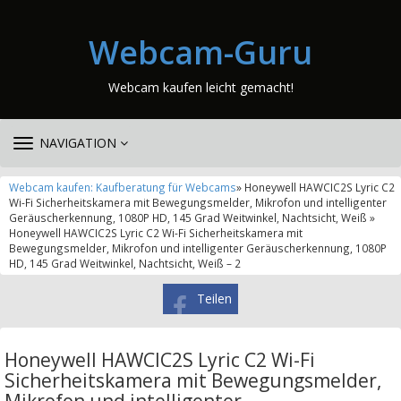
Webcam-Guru
Webcam kaufen leicht gemacht!
TOGGLE
NAVIGATION
NAVIGATION
Webcam kaufen: Kaufberatung für Webcams
» Honeywell HAWCIC2S Lyric C2
Wi-Fi Sicherheitskamera mit Bewegungsmelder, Mikrofon und intelligenter
Geräuscherkennung, 1080P HD, 145 Grad Weitwinkel, Nachtsicht, Weiß »
Honeywell HAWCIC2S Lyric C2 Wi-Fi Sicherheitskamera mit
Bewegungsmelder, Mikrofon und intelligenter Geräuscherkennung, 1080P
HD, 145 Grad Weitwinkel, Nachtsicht, Weiß – 2
Teilen
Honeywell HAWCIC2S Lyric C2 Wi-Fi
Sicherheitskamera mit Bewegungsmelder,
Mikrofon und intelligenter