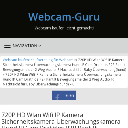
Webcam-Guru
Webcam kaufen leicht gemacht!
TOGGLE
NAVIGATION
NAVIGATION
Webcam kaufen: Kaufberatung für Webcams
» 720P HD Wlan Wifi IP Kamera
Sicherheitskamera Überwachungskamera Hund IP Cam Drathlos P2P Pantilt
Bewegungsmelder 2 Weg Audio IR Nachtsicht für Baby Überwachung(hund)
» 720P HD Wlan Wifi IP Kamera Sicherheitskamera Überwachungskamera
Hund IP Cam Drathlos P2P Pantilt Bewegungsmelder 2 Weg Audio IR
Nachtsicht für Baby Überwachung(hund) – 6
Teilen
720P HD Wlan Wifi IP Kamera
Sicherheitskamera Überwachungskamera
Hund IP Cam Drathlos P2P Pantilt