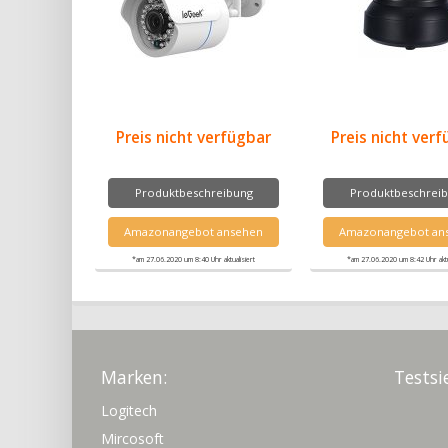
Preis nicht verfügbar
Preis nicht ver
Produktbeschreibung
Produktbeschrei
Amazonangebot ansehen
Amazonangebot an
*am 27.06.2020 um 8:40 Uhr aktualisiert
*am 27.06.2020 um 8:42 Uhr aktua
Marken:
Testsi
Logitech
Mircosoft