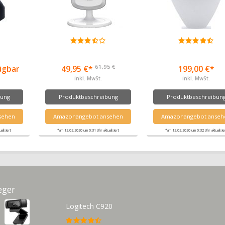
61,95 €
fügbar
49,95 €*
199,00 €*
inkl. MwSt.
inkl. MwSt.
bung
Produktbeschreibung
Produktbeschreibun
sehen
Amazonangebot ansehen
Amazonangebot anseh
lisiert
*am 12.02.2020 um 0:31 Uhr aktualisiert
*am 12.02.2020 um 0:32 Uhr aktualisie
eger
Logitech C920