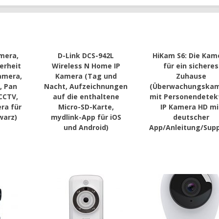
mera,
D-Link DCS-942L
HiKam S6: Die Kam
erheit
Wireless N Home IP
für ein sicheres
amera,
Kamera (Tag und
Zuhause
, Pan
Nacht, Aufzeichnungen
(Überwachungska
 CCTV,
auf die enthaltene
mit Personendetek
ra für
Micro-SD-Karte,
IP Kamera HD mi
warz)
mydlink-App für iOS
deutscher
und Android)
App/Anleitung/Supp