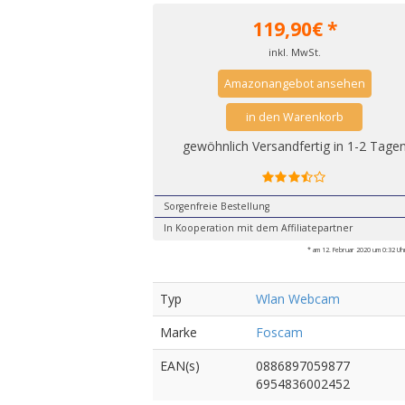
119,90
€ *
inkl. MwSt.
Amazonangebot ansehen
in den Warenkorb
gewöhnlich Versandfertig in 1-2 Tage
Sorgenfreie Bestellung
In Kooperation mit dem Affiliatepartner
* am 12. Februar 2020 um 0:32 Uhr 
Typ
Wlan Webcam
Marke
Foscam
EAN(s)
0886897059877
6954836002452