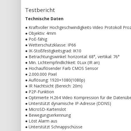
Testbericht
Technische Daten
● Kraftvoller Hochgeschwindigkeits-Video Protokoll Pro
● Objektiv: 4mm
● PoE-fähig
● Wetterschutzklasse: IP66
● IK-Stoßfestigkeitsgrad: IK10
● Betrachtungswinkel: horizontal: 68°, vertikal: 76°
● Min. Lichtempfindlichkeit: 0Lux (IR an)
● Hochauflösender Farb CMOS Sensor
● 2.000.000 Pixel
● Auflösung: 1920×1080(1080p)
● IR Nachtsicht (Bereich: 20m)
● P2P-Funktion
● Optimierte H.264 Video Kompression für die Datenüb
● Unterstützt dynamische IP-Adresse (DDNS)
● MicroSD-Kartenslot
● Bewegungserkennung
● Löst Alarm aus
● Unterstützt Schnappschüsse