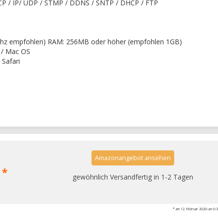
 TCP / IP/ UDP / STMP / DDNS / SNTP / DHCP / FTP
 Ghz empfohlen) RAM: 256MB oder höher (empfohlen 1GB)
 / Mac OS
 Safari
Amazonangebot ansehen
 *
gewöhnlich Versandfertig in 1-2 Tagen
* am 12. Februar 2020 um 0:32