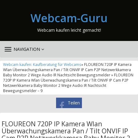
Webcam-Guru
Webcam kaufen leicht gemacht!
TOGGLE
NAVIGATION
NAVIGATION
Webcam kaufen: Kaufberatung für Webcams
» FLOUREON 720P IP Kamera
Wlan Überwachungskamera Pan / Tilt ONVIF IP Cam P2P Netzwerkkamera
Baby Monitor 2 Wege Audio IR Nachtsicht Bewegungsmelder » FLOUREON
720P IP Kamera Wlan Überwachungskamera Pan / Tilt ONVIF IP Cam P2P
Netzwerkkamera Baby Monitor 2 Wege Audio IR Nachtsicht
Bewegungsmelder – 9
Teilen
FLOUREON 720P IP Kamera Wlan
Überwachungskamera Pan / Tilt ONVIF IP
Cam P2P Netzwerkkamera Baby Monitor 2