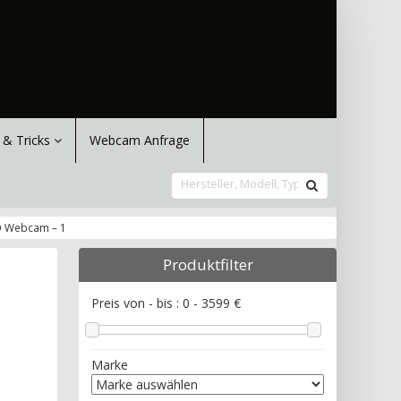
 & Tricks
Webcam Anfrage
D Webcam – 1
Produktfilter
Preis von - bis :
0
-
3599
€
Marke