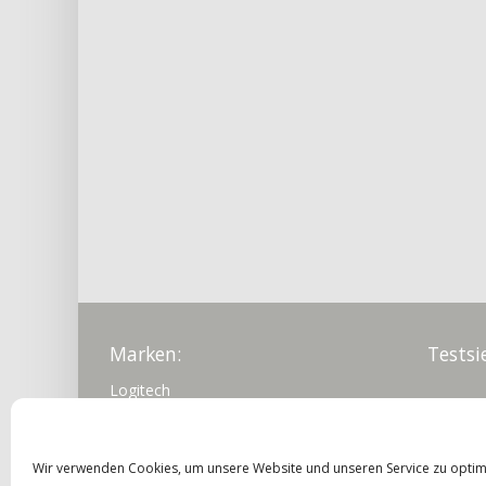
Marken:
Testsi
Logitech
Mircosoft
Creative
Preis-
Wir verwenden Cookies, um unsere Website und unseren Service zu optim
TeckNet