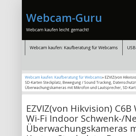
Webcam-Guru
Webcam kaufen leicht gemacht!
Webcam kaufen: Kaufberatung für Webcams
USB
Webcam kaufen: Kaufberatung für Webcams
» EZVIZ(von Hikvis
SD-Karten Steckplatz, Bewegung / Sound Tracking, Datenschutzm
Überwachungskameras mit Mikrofon und Lautsprecher, SD-Karten
EZVIZ(von Hikvision) C6B
Wi-Fi Indoor Schwenk-/N
Überwachungskameras mi