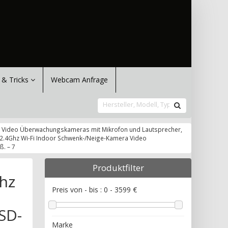
 & Tricks
Webcam Anfrage
ra Video Überwachungskameras mit Mikrofon und Lautsprecher,
, 2.4Ghz Wi-Fi Indoor Schwenk-/Neige-Kamera Video
. – 7
Produktfilter
hz
Preis von - bis :
0
-
3599
€
SD-
Marke