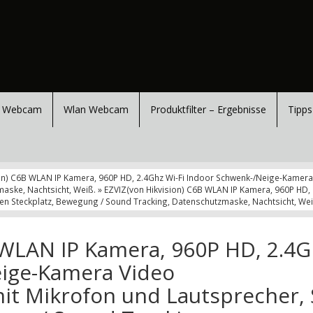
 Webcam
Wlan Webcam
Produktfilter – Ergebnisse
Tipps
ion) C6B WLAN IP Kamera, 960P HD, 2.4Ghz Wi-Fi Indoor Schwenk-/Neige-Kame
aske, Nachtsicht, Weiß. » EZVIZ(von Hikvision) C6B WLAN IP Kamera, 960P HD
 Steckplatz, Bewegung / Sound Tracking, Datenschutzmaske, Nachtsicht, Weiß
 WLAN IP Kamera, 960P HD, 2.4G
eige-Kamera Video
t Mikrofon und Lautsprecher, 