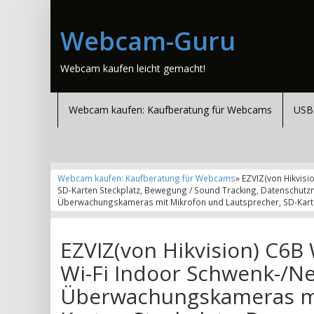
Webcam-Guru
Webcam kaufen leicht gemacht!
Webcam kaufen: Kaufberatung für Webcams
USB
Webcam kaufen: Kaufberatung für Webcams
» EZVIZ(von Hikvis
SD-Karten Steckplatz, Bewegung / Sound Tracking, Datenschutzm
Überwachungskameras mit Mikrofon und Lautsprecher, SD-Karten
EZVIZ(von Hikvision) C6B
Wi-Fi Indoor Schwenk-/N
Überwachungskameras mi