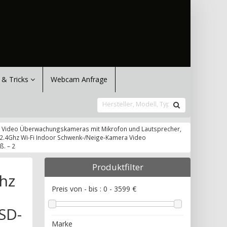
 & Tricks
Webcam Anfrage
ra Video Überwachungskameras mit Mikrofon und Lautsprecher,
, 2.4Ghz Wi-Fi Indoor Schwenk-/Neige-Kamera Video
. – 2
Produktfilter
hz
Preis von - bis :
0
-
3599
€
SD-
Marke