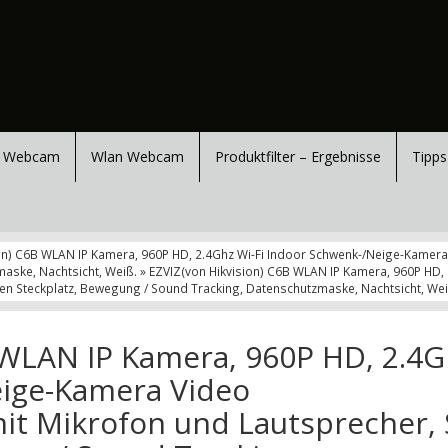
 Webcam
Wlan Webcam
Produktfilter – Ergebnisse
Tipps
ion) C6B WLAN IP Kamera, 960P HD, 2.4Ghz Wi-Fi Indoor Schwenk-/Neige-Kame
aske, Nachtsicht, Weiß. » EZVIZ(von Hikvision) C6B WLAN IP Kamera, 960P HD
 Steckplatz, Bewegung / Sound Tracking, Datenschutzmaske, Nachtsicht, Weiß
 WLAN IP Kamera, 960P HD, 2.4G
eige-Kamera Video
t Mikrofon und Lautsprecher, 