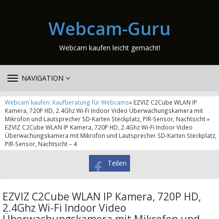
Webcam-Guru
Webcam kaufen leicht gemacht!
TOGGLE
NAVIGATION
NAVIGATION
Webcam kaufen: Kaufberatung für Webcams
» EZVIZ C2Cube WLAN IP
Kamera, 720P HD, 2.4Ghz Wi-Fi Indoor Video Überwachungskamera mit
Mikrofon und Lautsprecher SD-Karten Steckplatz, PIR-Sensor, Nachtsicht »
EZVIZ C2Cube WLAN IP Kamera, 720P HD, 2.4Ghz Wi-Fi Indoor Video
Überwachungskamera mit Mikrofon und Lautsprecher SD-Karten Steckplatz,
PIR-Sensor, Nachtsicht – 4
Teilen
EZVIZ C2Cube WLAN IP Kamera, 720P HD,
2.4Ghz Wi-Fi Indoor Video
Überwachungskamera mit Mikrofon und