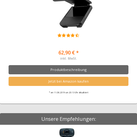
62,90 € *
inkl. MwSt.
Produktbeschreibung
Jetzt bei Amazon kaufen
* am 11.08.2019 um 20:13 Uhr aktualisiert
Unsere Empfehlungen: