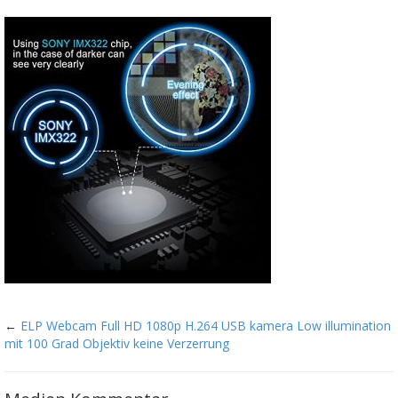
←
ELP Webcam Full HD 1080p H.264 USB kamera Low illumination
mit 100 Grad Objektiv keine Verzerrung