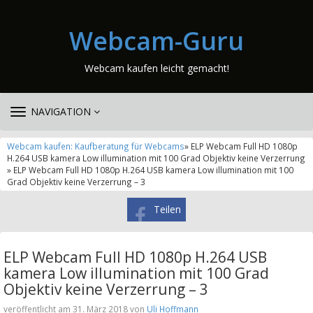
Webcam-Guru
Webcam kaufen leicht gemacht!
TOGGLE
NAVIGATION
NAVIGATION
Webcam kaufen: Kaufberatung für Webcams
» ELP Webcam Full HD 1080p
H.264 USB kamera Low illumination mit 100 Grad Objektiv keine Verzerrung
» ELP Webcam Full HD 1080p H.264 USB kamera Low illumination mit 100
Grad Objektiv keine Verzerrung – 3
Teilen
ELP Webcam Full HD 1080p H.264 USB
kamera Low illumination mit 100 Grad
Objektiv keine Verzerrung – 3
veröffentlicht am 31. März 2018 von
Uli Hoffmann