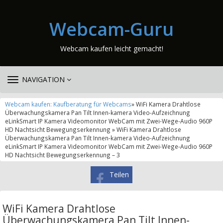
Webcam-Guru
Webcam kaufen leicht gemacht!
TOGGLE
NAVIGATION
NAVIGATION
Webcam kaufen: Kaufberatung für Webcams
» WiFi Kamera Drahtlose
Überwachungskamera Pan Tilt Innen-kamera Video-Aufzeichnung
eLinkSmart IP Kamera Videomonitor WebCam mit Zwei-Wege-Audio 960P
HD Nachtsicht Bewegungserkennung » WiFi Kamera Drahtlose
Überwachungskamera Pan Tilt Innen-kamera Video-Aufzeichnung
eLinkSmart IP Kamera Videomonitor WebCam mit Zwei-Wege-Audio 960P
HD Nachtsicht Bewegungserkennung – 3
Teilen
WiFi Kamera Drahtlose
Überwachungskamera Pan Tilt Innen-