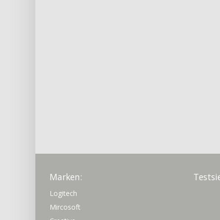
Marken:
Testsi
Logitech
Mircosoft