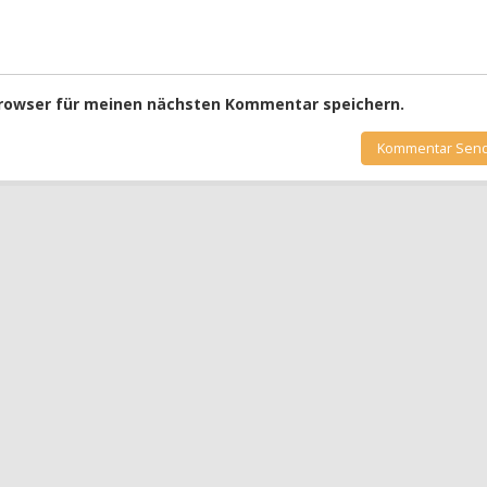
Browser für meinen nächsten Kommentar speichern.