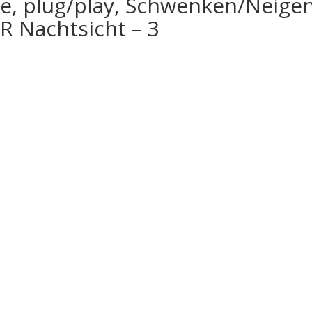
le, plug/play, Schwenken/Neige
R Nachtsicht – 3