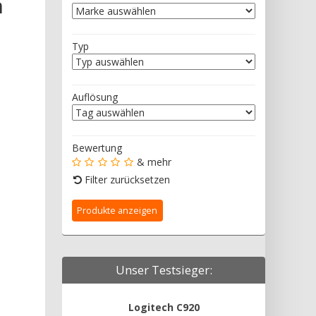
n
Typ
Auflösung
Bewertung
& mehr
Filter zurücksetzen
Unser Testsieger:
Logitech C920