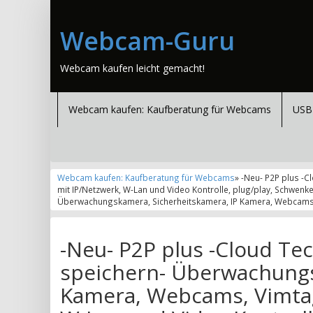
Webcam-Guru
Webcam kaufen leicht gemacht!
Webcam kaufen: Kaufberatung für Webcams
USB
Webcam kaufen: Kaufberatung für Webcams
» -Neu- P2P plus -
mit IP/Netzwerk, W-Lan und Video Kontrolle, plug/play, Schwenk
Überwachungskamera, Sicherheitskamera, IP Kamera, Webcams, V
-Neu- P2P plus -Cloud Tec
speichern- Überwachungs
Kamera, Webcams, Vimtag