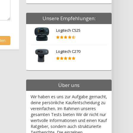
Unsere Empfehlungen:
Logitech C525
Logitech C270
Über uns
Wir haben es uns zur Aufgabe gemacht,
deine persönliche Kaufentscheidung zu
vereinfachen. Im Rahmen unseres
gesamten Tests bieten Wir dir nicht nur
wertvolle Informationen und einen Kauf
Ratgeber, sondern auch strukturierte
Testberichte. Die einzelnen