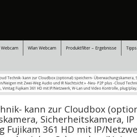
 Webcam
Wlan Webcam
Produktfilter – Ergebnisse
Tipps
Cloud Technik- kann zur Cloudbox (optional) speichern- Überwachungskamera,
en/Neigen mit Zwei-Weg Audio und IR Nachtsicht » -Neu- P2P plus -Cloud Techni
imtag Fujikam 361 HD mit IP/Netzwerk, W-Lan und Video Kontrolle, plug/play
hnik- kann zur Cloudbox (option
kamera, Sicherheitskamera, IP
 Fujikam 361 HD mit IP/Netzwe