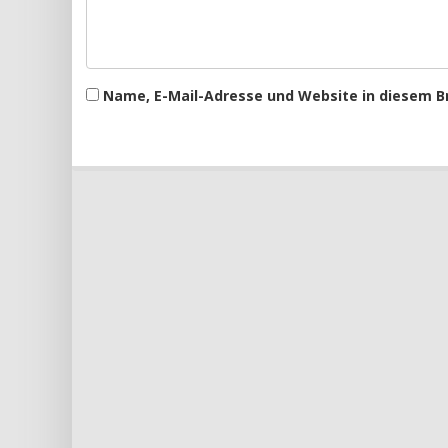
Name, E-Mail-Adresse und Website in diesem 