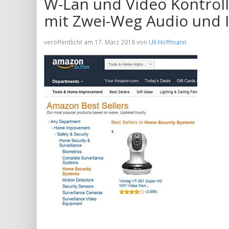
W-Lan und Video Kontrol
mit Zwei-Weg Audio und I
veröffentlicht am 17. März 2018 von
Uli Hoffmann