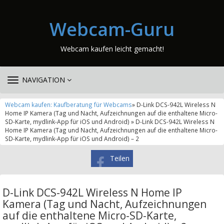
Webcam-Guru
Webcam kaufen leicht gemacht!
TOGGLE
NAVIGATION
NAVIGATION
Webcam kaufen: Kaufberatung für Webcams
» D-Link DCS-942L Wireless N
Home IP Kamera (Tag und Nacht, Aufzeichnungen auf die enthaltene Micro-
SD-Karte, mydlink-App für iOS und Android) » D-Link DCS-942L Wireless N
Home IP Kamera (Tag und Nacht, Aufzeichnungen auf die enthaltene Micro-
SD-Karte, mydlink-App für iOS und Android) – 2
Teilen
D-Link DCS-942L Wireless N Home IP
Kamera (Tag und Nacht, Aufzeichnungen
auf die enthaltene Micro-SD-Karte,