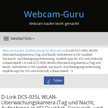
Webcam-Guru
Webcam kaufen leicht gemacht!
TOGGLE
NAVIGATION
NAVIGATION
Webcam kaufen: Kaufberatung für Webcams
» D-Link DCS-935L WLAN-
Überwachungskamera (Tag und Nacht, Aufnahmen in HD Qualität,
Geräusch- und Bewegungserkennung, mydlink-App für iOS und Android)
schwarz/weiß » D-Link DCS-935L WLAN-Überwachungskamera (Tag und
Nacht, Aufnahmen in HD Qualität, Geräusch- und Bewegungserkennung,
mydlink-App für iOS und Android) schwarz/weiß – 5
Teilen
D-Link DCS-935L WLAN-
Überwachungskamera (Tag und Nacht,
Aufnahmen in HD Qualität, Geräusch- und