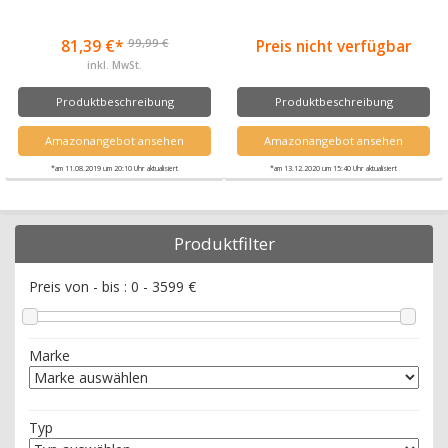
99,99 €
81,39 €*
Preis nicht verfügbar
inkl. MwSt.
Produktbeschreibung
Produktbeschreibung
Amazonangebot ansehen
Amazonangebot ansehen
*am 11.08.2019 um 20:10 Uhr aktualisiert
*am 13.12.2020 um 15:40 Uhr aktualisiert
Produktfilter
Preis von - bis :
0
-
3599
€
Marke
Typ