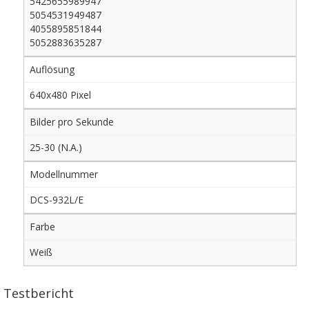
5425655989947
5054531949487
4055895851844
5052883635287
Auflösung
640x480 Pixel
Bilder pro Sekunde
25-30 (N.A.)
Modellnummer
DCS-932L/E
Farbe
Weiß
Testbericht