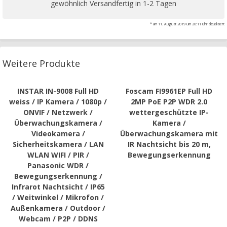
gewöhnlich Versandfertig in 1-2 Tagen
* am 11. August 2019 um 20:11 Uhr aktualisiert
Weitere Produkte
INSTAR IN-9008 Full HD
Foscam FI9961EP Full HD
weiss / IP Kamera / 1080p /
2MP PoE P2P WDR 2.0
ONVIF / Netzwerk /
wettergeschützte IP-
Überwachungskamera /
Kamera /
Videokamera /
Überwachungskamera mit
Sicherheitskamera / LAN
IR Nachtsicht bis 20 m,
WLAN WIFI / PIR /
Bewegungserkennung
Panasonic WDR /
Bewegungserkennung /
Infrarot Nachtsicht / IP65
/ Weitwinkel / Mikrofon /
Außenkamera / Outdoor /
Webcam / P2P / DDNS