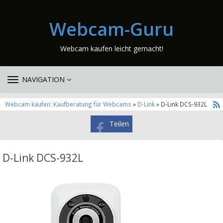
Webcam-Guru
Webcam kaufen leicht gemacht!
TOGGLE
NAVIGATION
NAVIGATION
Webcam kaufen: Kaufberatung für Webcams
»
D-Link
» D-Link DCS-932L
Teilen
D-Link DCS-932L