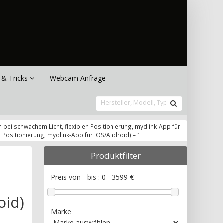
 & Tricks
Webcam Anfrage
 bei schwachem Licht, flexiblen Positionierung, mydlink-App für
n Positionierung, mydlink-App für iOS/Android) – 1
Produktfilter
a
Preis von - bis :
0
-
3599
€
oid)
Marke