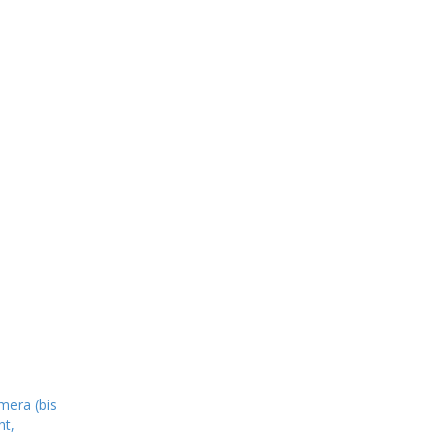
mera (bis
ht,