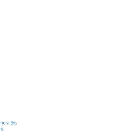
mera (bis
ht,