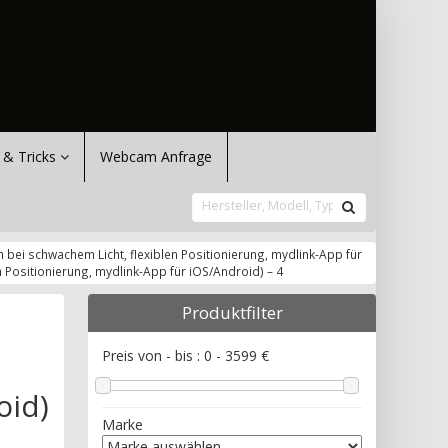
 & Tricks
Webcam Anfrage
 bei schwachem Licht, flexiblen Positionierung, mydlink-App für
n Positionierung, mydlink-App für iOS/Android) – 4
Produktfilter
a
Preis von - bis :
0
-
3599
€
oid)
Marke