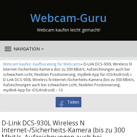
Webcam-Guru
Webcam kaufen leicht gemacht!
TOGGLE
NAVIGATION
NAVIGATION
Webcam kaufen: Kaufberatung für Webcams
» D-Link DCS-930L Wireless N
Internet-/Sicherheits-Kamera (bis zu 300 Mbit/s, Aufzeichnungen auch bei
schwachem Licht, flexiblen Positionierung, mydlink-App für iOS/Android) »
D-Link DCS-930L Wireless N Internet-/Sicherheits-Kamera (bis zu 300 Mbit/s,
Aufzeichnungen auch bei schwachem Licht, flexiblen Positionierung,
mydlink-App für iOS/Android) – 10
Teilen
D-Link DCS-930L Wireless N
Internet-/Sicherheits-Kamera (bis zu 300
Mbit/s, Aufzeichnungen auch bei