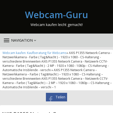
Webcam-Guru
Webcam kaufen leicht gemacht!
TOGGLE
NAVIGATION
NAVIGATION
Webcam kaufen: Kaufberatung für Webcams
» AXIS P1355 Network Camera -
Netzwerkkamera - Farbe ( Tag&Nacht ) - 1920 x 1080 - CS-Halterung -
verschiedene Brennweiten AXIS P1355 Network Camera - Netzwerk-CCTV-
Kamera - Farbe ( Tag&Nacht ) - 2 MP - 1920 x 1080 - 1080p - CS-Halterung -
Automatische Irisblende - verschi » AXIS P1355 Network Camera –
Netzwerkkamera – Farbe ( Tag&Nacht ) – 1920 x 1080 – CS-Halterung –
verschiedene Brennweiten AXIS P1355 Network Camera – Netzwerk-CCTV-
Kamera – Farbe ( Tag&Nacht ) – 2 MP – 1920 x 1080 – 1080p – CS-Halterung –
Automatische Irisblende – verschi – 1
Teilen