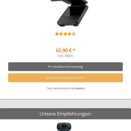
62,90 € *
inkl. MwSt.
Produktbeschreibung
Jetzt bei Amazon kaufen
* am 11.08.2019 um 20:13 Uhr aktualisiert
Unsere Empfehlungen: