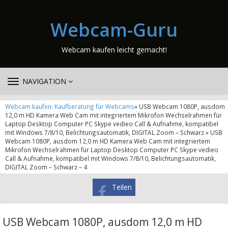
Webcam-Guru
Webcam kaufen leicht gemacht!
TOGGLE
NAVIGATION
NAVIGATION
Webcam kaufen: Kaufberatung für Webcams
» USB Webcam 1080P, ausdom
12,0 m HD Kamera Web Cam mit integriertem Mikrofon Wechselrahmen für
Laptop Desktop Computer PC Skype vedieo Call & Aufnahme, kompatibel
mit Windows 7/8/10, Belichtungsautomatik, DIGITAL Zoom – Schwarz » USB
Webcam 1080P, ausdom 12,0 m HD Kamera Web Cam mit integriertem
Mikrofon Wechselrahmen für Laptop Desktop Computer PC Skype vedieo
Call & Aufnahme, kompatibel mit Windows 7/8/10, Belichtungsautomatik,
DIGITAL Zoom – Schwarz – 4
Teilen
USB Webcam 1080P, ausdom 12,0 m HD