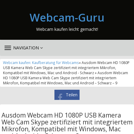
Webcam-Guru
Webcam kaufen leicht gemacht!
TOGGLE
NAVIGATION
NAVIGATION
Webcam kaufen: Kaufberatung für Webcams
» Ausdom Webcam HD 1080P
USB Kamera Web Cam Skype zertifiziert mit integriertem Mikrofon,
Kompatibel mit Windows, Mac und Android - Schwarz » Ausdom Webcam
HD 1080P USB Kamera Web Cam Skype zertifiziert mit integriertem
Mikrofon, Kompatibel mit Windows, Mac und Android – Schwarz – 9
Teilen
Ausdom Webcam HD 1080P USB Kamera
Web Cam Skype zertifiziert mit integriertem
Mikrofon, Kompatibel mit Windows, Mac