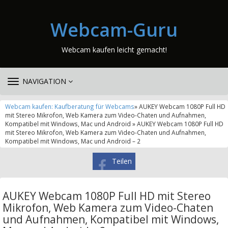
Webcam-Guru
Webcam kaufen leicht gemacht!
TOGGLE
NAVIGATION
NAVIGATION
Webcam kaufen: Kaufberatung für Webcams
» AUKEY Webcam 1080P Full HD
mit Stereo Mikrofon, Web Kamera zum Video-Chaten und Aufnahmen,
Kompatibel mit Windows, Mac und Android » AUKEY Webcam 1080P Full HD
mit Stereo Mikrofon, Web Kamera zum Video-Chaten und Aufnahmen,
Kompatibel mit Windows, Mac und Android – 2
Teilen
AUKEY Webcam 1080P Full HD mit Stereo
Mikrofon, Web Kamera zum Video-Chaten
und Aufnahmen, Kompatibel mit Windows,