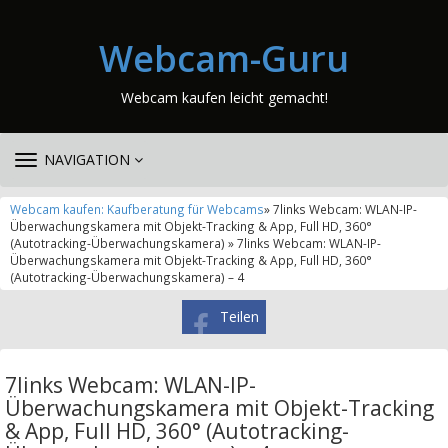
Webcam-Guru
Webcam kaufen leicht gemacht!
TOGGLE
NAVIGATION
NAVIGATION
Webcam kaufen: Kaufberatung für Webcams
» 7links Webcam: WLAN-IP-
Überwachungskamera mit Objekt-Tracking & App, Full HD, 360°
(Autotracking-Überwachungskamera) » 7links Webcam: WLAN-IP-
Überwachungskamera mit Objekt-Tracking & App, Full HD, 360°
(Autotracking-Überwachungskamera) – 4
Teilen
7links Webcam: WLAN-IP-
Überwachungskamera mit Objekt-Tracking
& App, Full HD, 360° (Autotracking-