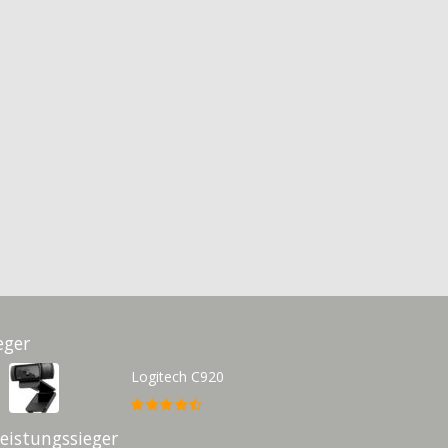
eger
Logitech C920
Leistungssieger