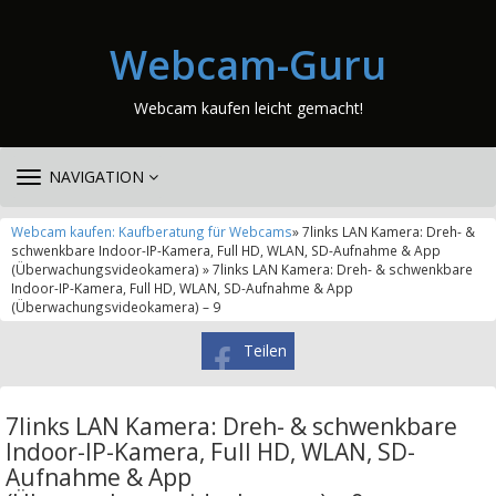
Webcam-Guru
Webcam kaufen leicht gemacht!
TOGGLE
NAVIGATION
NAVIGATION
Webcam kaufen: Kaufberatung für Webcams
» 7links LAN Kamera: Dreh- &
schwenkbare Indoor-IP-Kamera, Full HD, WLAN, SD-Aufnahme & App
(Überwachungsvideokamera) » 7links LAN Kamera: Dreh- & schwenkbare
Indoor-IP-Kamera, Full HD, WLAN, SD-Aufnahme & App
(Überwachungsvideokamera) – 9
Teilen
7links LAN Kamera: Dreh- & schwenkbare
Indoor-IP-Kamera, Full HD, WLAN, SD-
Aufnahme & App