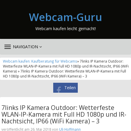
Webcam-Guru
Webcam kaufen leicht gemacht!
TOGGLE
NAVIGATION
NAVIGATION
Webcam kaufen: Kaufberatung für Webcams
» 7links IP Kamera Outdoor:
Wetterfeste WLAN-IP-Kamera mit Full HD 1080p und IR-Nachtsicht, IP66 (WiFi
Kamera) » 7links IP Kamera Outdoor: Wetterfeste WLAN-IP-Kamera mit Full
HD 1080p und IR-Nachtsicht, IP66 (WiFi Kamera) – 3
Teilen
7links IP Kamera Outdoor: Wetterfeste
WLAN-IP-Kamera mit Full HD 1080p und IR-
Nachtsicht, IP66 (WiFi Kamera) – 3
veröffentlicht am 26. Mai 2018 von
Uli Hoffmann