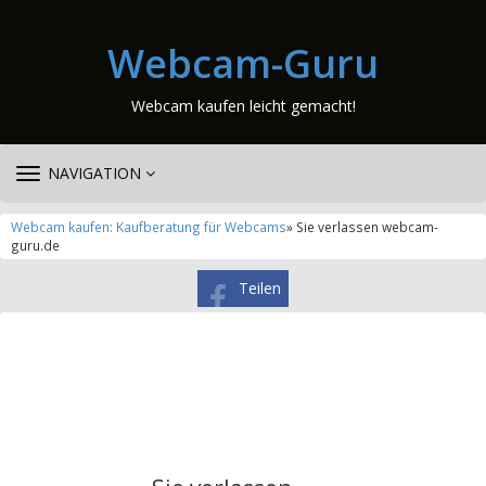
Webcam-Guru
Webcam kaufen leicht gemacht!
TOGGLE
NAVIGATION
NAVIGATION
Webcam kaufen: Kaufberatung für Webcams
» Sie verlassen webcam-
guru.de
Teilen