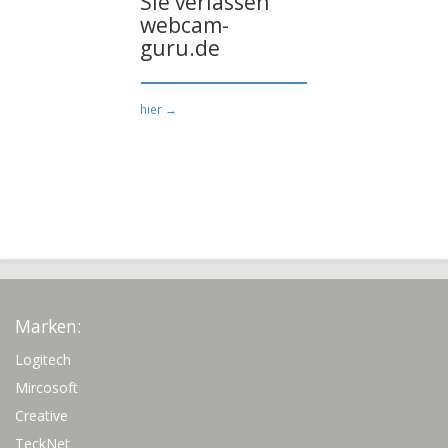
Sie verlassen
webcam-
guru.de
hier →
Marken:
Logitech
Mircosoft
Creative
TeckNet